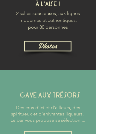
​À L'AISE !
2 salles spacieuses, aux lignes
modernes et authentiques,
pour
80 personnes
Photos
CAVE AUX TRÉSORS
Des crus d'ici et d'ailleurs, des
spiritueux et d'enivrantes liqueurs.
Le bar vous propose sa sélection ...