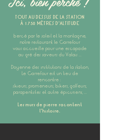
Ici, bien perché !
TOUT AU DESSUS DE LA STATION
À 1750 MÈTRES D'ALTITUDE
bercé par le soleil et la montagne,
notre restaurant le Carrefour
vous accueille
pour une escapade
au gré des saveurs du Valais ...
Doyenne des institutions de la station,
Le Carrefour est
un lieu de
rencontre :
skieurs, promeneurs, bikers, golfeurs,
parapentistes et autre épicuriens, ...
Les murs de pierre racontent
l’histoire.