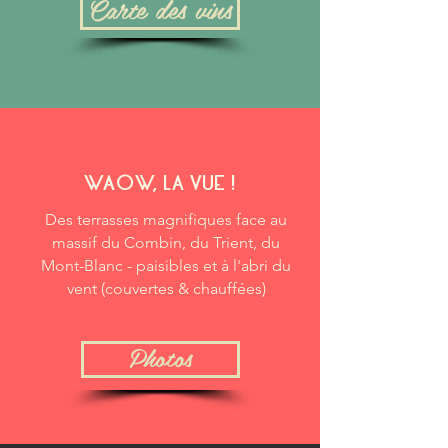
Carte des vins
WAOW, LA VUE !
Des terrasses magnifiques face au
massif du Combin, du Trient, du
Mont-Blanc - paisibles et à l'abri du
vent (couvertes & chauffées)
Photos